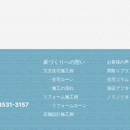
家づくりへの想い
お客様の声
注文住宅施工例
間取りプラ
・住宅ローン
住宅コラム
・施工の流れ
保証アフタ
号
リフォーム施工例
ノリノリタ
3531-3157
・リフォームローン
店舗設計施工例