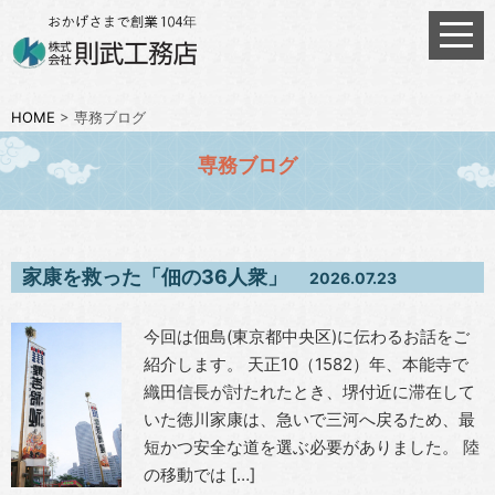
HOME
>
専務ブログ
専務ブログ
家康を救った「佃の36人衆」
2026.07.23
今回は佃島(東京都中央区)に伝わるお話をご
紹介します。 天正10（1582）年、本能寺で
織田信長が討たれたとき、堺付近に滞在して
いた徳川家康は、急いで三河へ戻るため、最
短かつ安全な道を選ぶ必要がありました。 陸
の移動では […]