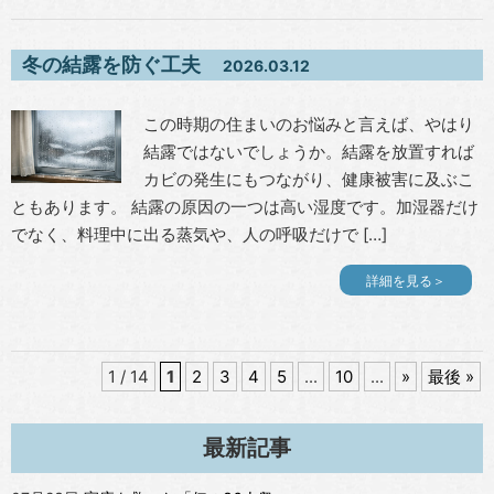
冬の結露を防ぐ工夫
2026.03.12
この時期の住まいのお悩みと言えば、やはり
結露ではないでしょうか。結露を放置すれば
カビの発生にもつながり、健康被害に及ぶこ
ともあります。 結露の原因の一つは高い湿度です。加湿器だけ
でなく、料理中に出る蒸気や、人の呼吸だけで […]
詳細を見る＞
1 / 14
1
2
3
4
5
...
10
...
»
最後 »
最新記事