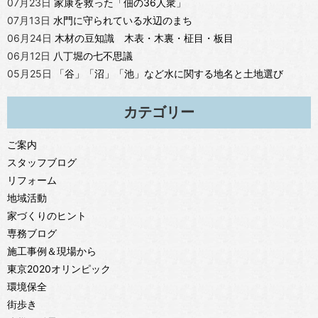
07月23日
家康を救った「佃の36人衆」
07月13日
水門に守られている水辺のまち
06月24日
木材の豆知識 木表・木裏・柾目・板目
06月12日
八丁堀の七不思議
05月25日
「谷」「沼」「池」など水に関する地名と土地選び
カテゴリー
ご案内
スタッフブログ
リフォーム
地域活動
家づくりのヒント
専務ブログ
施工事例＆現場から
東京2020オリンピック
環境保全
街歩き