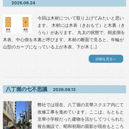
2026.06.24
今回は木材について取り上げてみたいと思い
ます。 木材には木表（きおもて）と木裏（き
うら）があります。 丸太の状態で、樹皮側を
木表、中心側を木裏と呼びます。木材の断面で見ると、年輪が
山型のカーブになっている上が木表、下が木 […]
詳細を見る＞
八丁堀の七不思議
2026.06.12
弊社では現在、八丁堀の京華スクエア内にて
改修工事を進めています。ここは、もともと
京華小学校だった建物を活かしてつくられた
複合施設で、昭和初期の面影が現在もところ