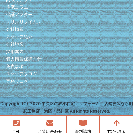
住宅コラム
保証アフター
ノリノリタイムズ
会社情報
スタッフ紹介
会社地図
採用案内
個人情報保護方針
免責事項
スタッフブログ
専務ブログ
Copyright (C) 2020 中央区の狭小住宅、リフォーム、店舗改装なら則
武工務店：港区・品川区 All Rights Reserved.
TEL
お問い合わせ
資料請求
TOPへ戻る