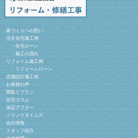
家づくりへの想い
注文住宅施工例
・住宅ローン
・施工の流れ
リフォーム施工例
・リフォームローン
店舗設計施工例
お客様の声
間取りプラン
住宅コラム
保証アフター
ノリノリタイムズ
会社情報
スタッフ紹介