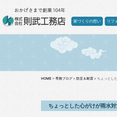
家づくりの想い
リフ
HOME
>
専務ブログ
>
防災＆耐震
>
ちょっとし
ちょっとした心がけが雨水対