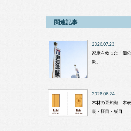
関連記事
2026.07.23
家康を救った「佃の
衆」
2026.06.24
木材の豆知識 木
裏・柾目・板目