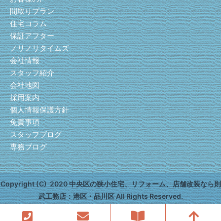
間取りプラン
住宅コラム
保証アフター
ノリノリタイムズ
会社情報
スタッフ紹介
会社地図
採用案内
個人情報保護方針
免責事項
スタッフブログ
専務ブログ
Copyright (C) 2020 中央区の狭小住宅、リフォーム、店舗改装なら則
武工務店：港区・品川区 All Rights Reserved.